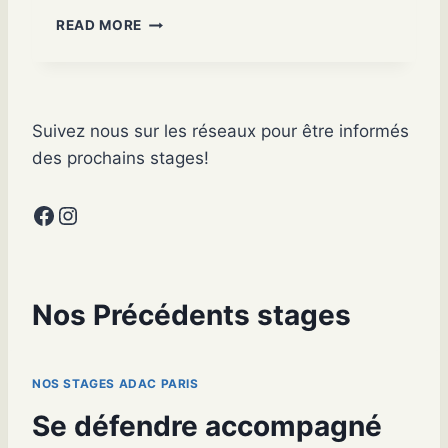
S
READ MORE
E
D
É
F
E
Suivez nous sur les réseaux pour être informés
N
des prochains stages!
D
R
Facebook
Instagram
E
F
A
C
E
Nos Précédents stages
À
P
L
U
NOS STAGES ADAC PARIS
S
Se défendre accompagné
I
E