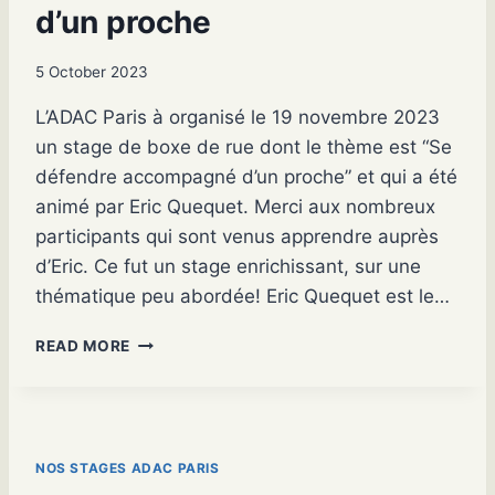
d’un proche
U
R
S
5 October 2023
A
D
L’ADAC Paris à organisé le 19 novembre 2023
V
un stage de boxe de rue dont le thème est “Se
E
défendre accompagné d’un proche” et qui a été
R
S
animé par Eric Quequet. Merci aux nombreux
A
participants qui sont venus apprendre auprès
I
d’Eric. Ce fut un stage enrichissant, sur une
R
E
thématique peu abordée! Eric Quequet est le…
S
S
READ MORE
E
D
É
F
E
NOS STAGES ADAC PARIS
N