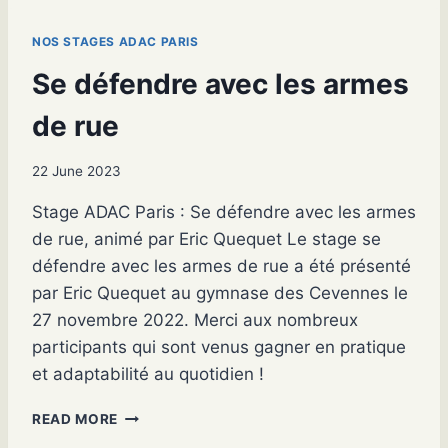
F
E
E
NOS STAGES ADAC PARIS
N
D
Se défendre avec les armes
R
E
de rue
F
A
22 June 2023
C
E
Stage ADAC Paris : Se défendre avec les armes
A
de rue, animé par Eric Quequet Le stage se
U
C
défendre avec les armes de rue a été présenté
O
par Eric Quequet au gymnase des Cevennes le
U
27 novembre 2022. Merci aux nombreux
T
participants qui sont venus gagner en pratique
E
A
et adaptabilité au quotidien !
U
S
READ MORE
E