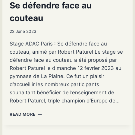
D
Se défendre face au
R
E
couteau
A
C
22 June 2023
C
O
Stage ADAC Paris : Se défendre face au
M
couteau, animé par Robert Paturel Le stage se
P
A
défendre face au couteau a été proposé par
G
Robert Paturel le dimanche 12 fevrier 2023 au
N
gymnase de La Plaine. Ce fut un plaisir
É
d’accueillir les nombreux participants
D
’
souhaitant bénéficier de l’enseignement de
U
Robert Paturel, triple champion d’Europe de…
N
P
S
READ MORE
R
E
O
D
C
É
H